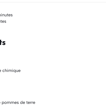
minutes
tes
ts
re chimique
e pommes de terre