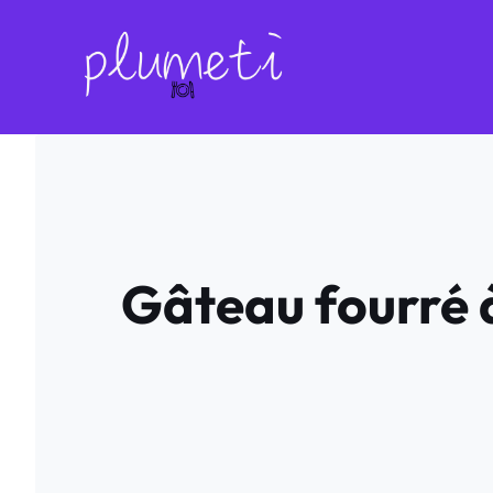
Aller
au
contenu
Gâteau fourré à