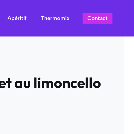
Contact
Apéritif
Thermomix
et au limoncello