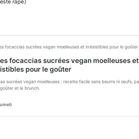
zeste râpé)