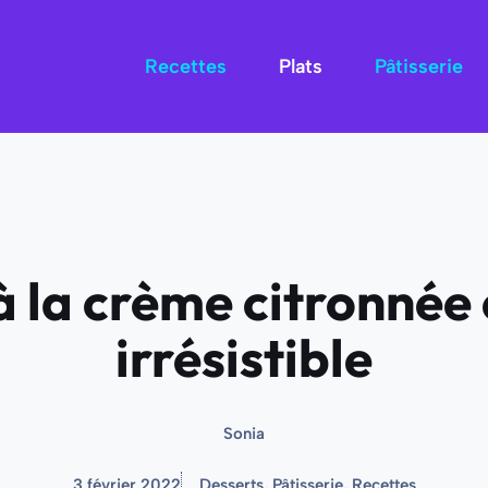
Recettes
Plats
Pâtisserie
 la crème citronnée 
irrésistible
Sonia
3 février 2022
Desserts
,
Pâtisserie
,
Recettes