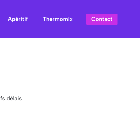
Contact
Apéritif
Thermomix
fs délais