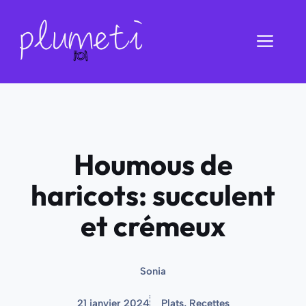
Aller
au
Men
contenu
Houmous de
haricots: succulent
et crémeux
Sonia
21 janvier 2024
Plats
,
Recettes