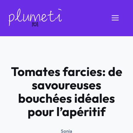
Aller
au
Men
contenu
Tomates farcies: de
savoureuses
bouchées idéales
pour l’apéritif
Sonia