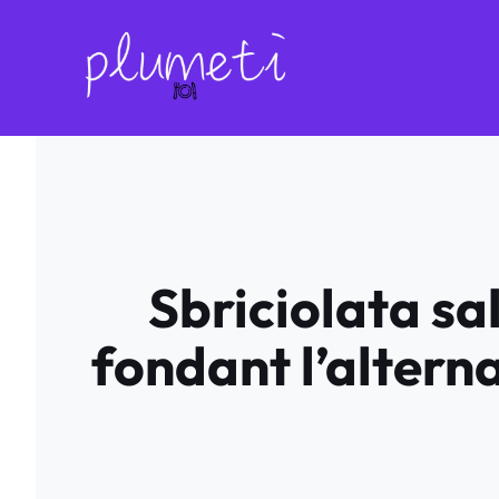
Aller
au
contenu
Sbriciolata s
fondant l’alterna