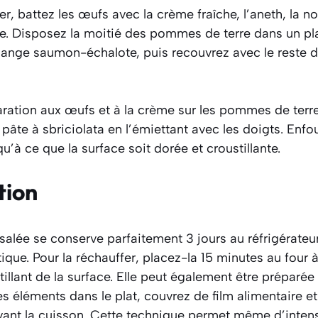
r, battez les œufs avec la crème fraîche, l’aneth, la 
re. Disposez la moitié des pommes de terre dans un pla
élange saumon-échalote, puis recouvrez avec le rest
aration aux œufs et à la crème sur les pommes de terr
âte à sbriciolata en l’émiettant avec les doigts. Enf
u’à ce que la surface soit dorée et croustillante.
tion
 salée se conserve parfaitement 3 jours au réfrigérateu
que. Pour la réchauffer, placez-la 15 minutes au four 
tillant de la surface. Elle peut également être préparée 
s éléments dans le plat, couvrez de film alimentaire e
vant la cuisson. Cette technique permet même d’intensi