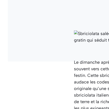
Le dimanche après
souvent vers cett
festin. Cette sbr
audace les codes 
originale qu’une s
sbriciolata itali
de terre et la ri
les plus exigeants