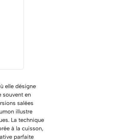
où elle désigne
e souvent en
ersions salées
umon illustre
ques. La technique
rée à la cuisson,
ative parfaite