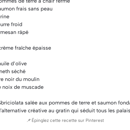
mmes de terre à chair ferme
aumon frais sans peau
rine
urre froid
rmesan râpé
rème fraîche épaisse
huile d’olive
’aneth séché
re noir du moulin
e noix de muscade
📌 Épinglez cette recette sur Pinterest