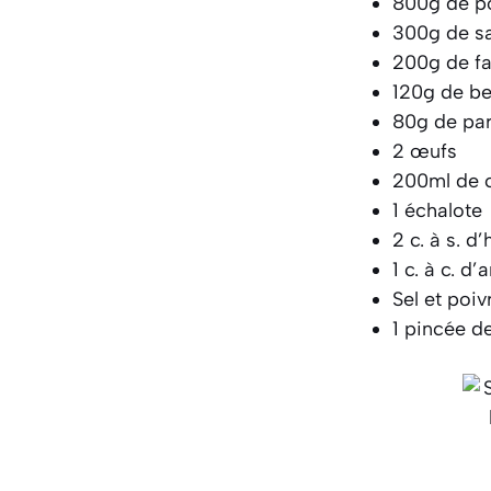
800g de po
300g de s
200g de fa
120g de be
80g de pa
2 œufs
200ml de c
1 échalote
2 c. à s. d’
1 c. à c. d
Sel et poiv
1 pincée d