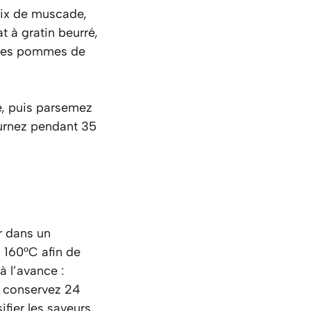
noix de muscade,
t à gratin beurré,
e des pommes de
e, puis parsemez
ournez pendant 35
r dans un
à 160°C afin de
à l’avance :
t conservez 24
fier les saveurs,