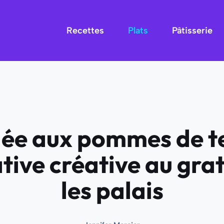
Recettes
Plats
Pâtisserie
alée aux pommes de t
tive créative au grat
les palais