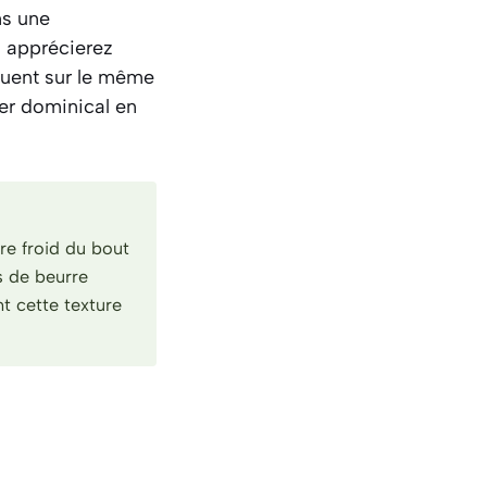
ns une
s apprécierez
jouent sur le même
ner dominical en
rre froid du bout
s de beurre
nt cette texture