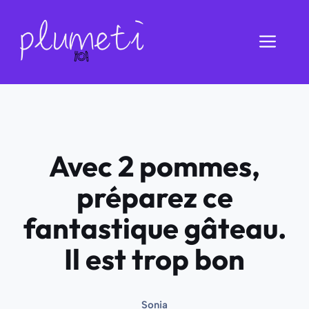
Aller
au
Men
contenu
Avec 2 pommes,
préparez ce
fantastique gâteau.
Il est trop bon
Sonia