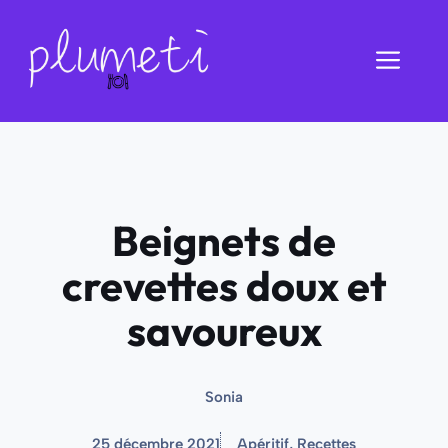
Aller
au
Men
contenu
Beignets de
crevettes doux et
savoureux
Sonia
25 décembre 2021
Apéritif
,
Recettes