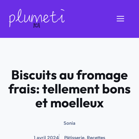
Aller
au
Men
contenu
Biscuits au fromage
frais: tellement bons
et moelleux
Sonia
1 avril 2024
Pâtisserie
,
Recettes