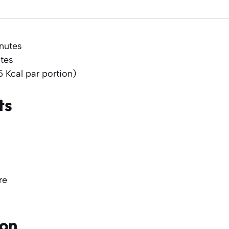
inutes
tes
5 Kcal par portion)
ts
re
ion