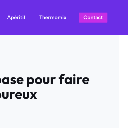
Contact
Apéritif
Thermomix
base pour faire
oureux