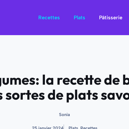
Recettes
Plats
Pâtisserie
gumes: la recette de 
s sortes de plats sav
Sonia
25 janvier 2024
Plats
,
Recettes