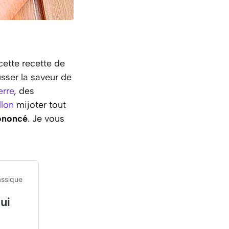
cette recette de
sser la saveur de
rre
, des
llon
mijoter tout
ononcé
. Je vous