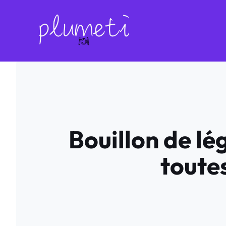
Aller
au
contenu
Bouillon de lé
toute