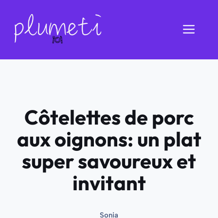
Aller
au
Men
contenu
Côtelettes de porc
aux oignons: un plat
super savoureux et
invitant
Sonia