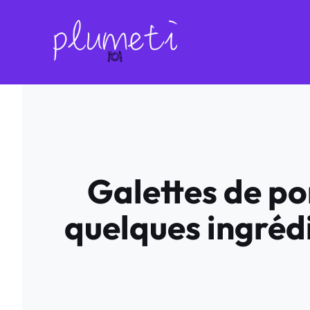
Aller
au
contenu
Galettes de po
quelques ingrédi