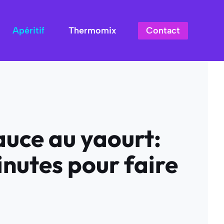
Contact
Apéritif
Thermomix
auce au yaourt:
inutes pour faire