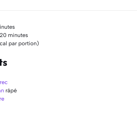
inutes
 20 minutes
cal par portion)
ts
rec
an
râpé
re