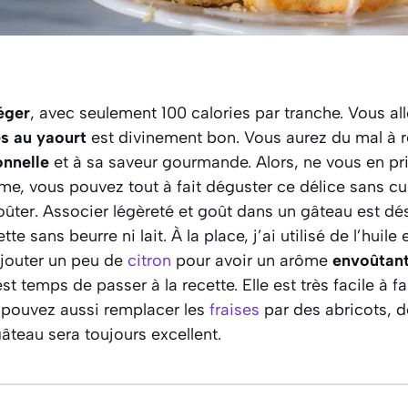
éger
, avec seulement 100 calories par tranche. Vous all
es au yaourt
est divinement bon. Vous aurez du mal à ré
nnelle
et à sa saveur gourmande. Alors, ne vous en pr
me, vous pouvez tout à fait déguster ce délice sans culp
ûter. Associer légèreté et goût dans un gâteau est d
te sans beurre ni lait. À la place, j’ai utilisé de l’huile
ajouter un peu de
citron
pour avoir un arôme
envoûtan
est temps de passer à la recette. Elle est très facile à fai
 pouvez aussi remplacer les
fraises
par des abricots, 
teau sera toujours excellent.