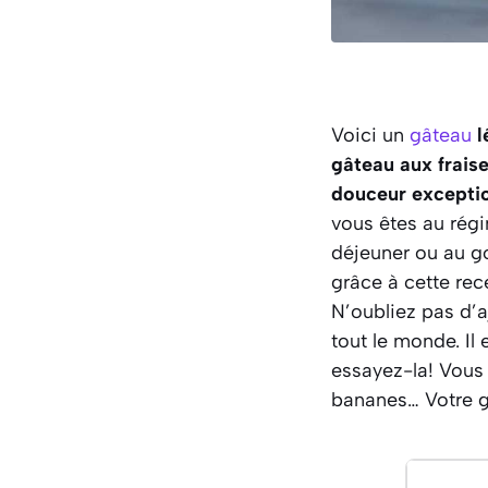
Voici un
gâteau
l
gâteau aux frais
douceur exceptio
vous êtes au régi
déjeuner ou au go
grâce à cette recet
N’oubliez pas d’
tout le monde. Il 
essayez-la! Vous
bananes… Votre gâ