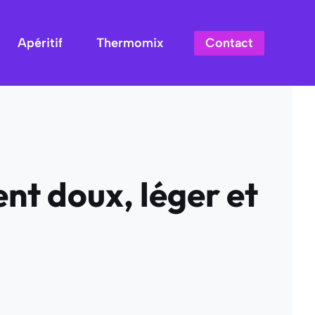
Contact
Apéritif
Thermomix
nt doux, léger et