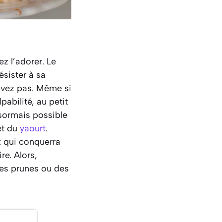
ez l’adorer. Le
sister à sa
ivez pas. Même si
abilité, au petit
ésormais possible
 et du
yaourt
.
t
qui conquerra
re. Alors,
des prunes ou des