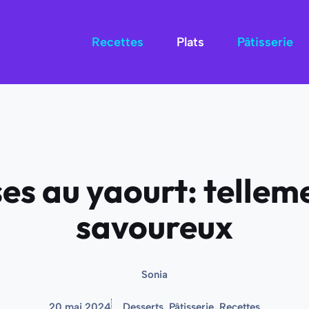
Recettes
Plats
Pâtisserie
es au yaourt: telleme
savoureux
Sonia
20 mai 2024
Desserts
,
Pâtisserie
,
Recettes