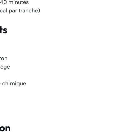
 40 minutes
Kcal par tranche)
ts
ron
légé
e chimique
ion