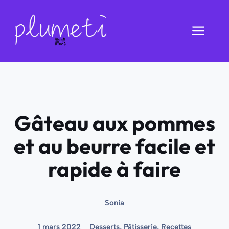
Aller
au
Men
contenu
Gâteau aux pommes
et au beurre facile et
rapide à faire
Sonia
1 mars 2022
Desserts
,
Pâtisserie
,
Recettes