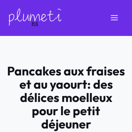
Aller
au
Men
contenu
Pancakes aux fraises
et au yaourt: des
délices moelleux
pour le petit
déjeuner