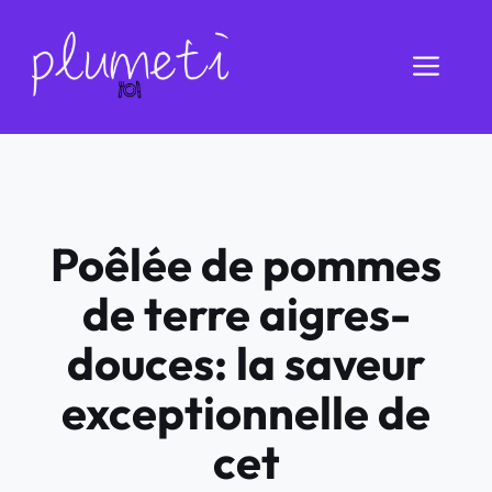
Aller
au
Men
contenu
Poêlée de pommes
de terre aigres-
douces: la saveur
exceptionnelle de
cet