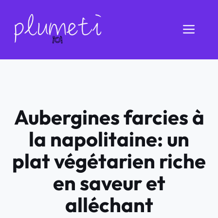
Aller
au
Men
contenu
Aubergines farcies à
la napolitaine: un
plat végétarien riche
en saveur et
alléchant