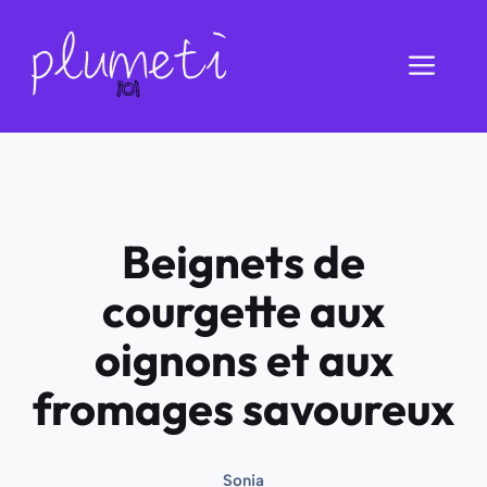
Aller
au
Men
contenu
Beignets de
courgette aux
oignons et aux
fromages savoureux
Sonia