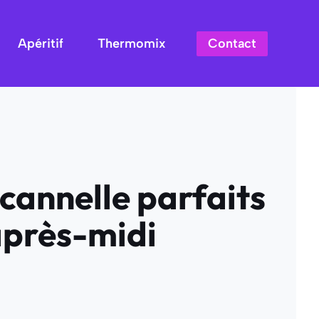
Contact
Apéritif
Thermomix
cannelle parfaits
après-midi