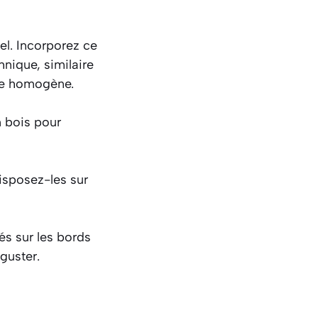
sel. Incorporez ce
hnique, similaire
âte homogène.
n bois pour
sposez-les sur
és sur les bords
guster.