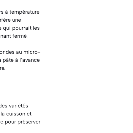
rs à température
nfère une
e qui pourrait les
enant fermé.
econdes au micro-
 pâte à l’avance
re.
des variétés
la cuisson et
ce pour préserver