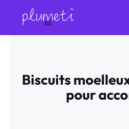
Aller
au
contenu
Biscuits moelleu
pour acco