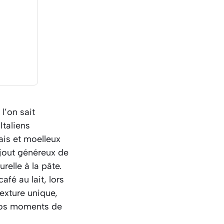
 l’on sait
Italiens
pais et moelleux
ajout généreux de
elle à la pâte.
fé au lait, lors
exture unique,
 vos moments de