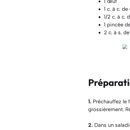
1 œuf
1 c. à c. d
1/2 c. à c.
1 pincée de
2 c. à s. de
Préparat
1.
Préchauffez le 
grossièrement. Ré
2.
Dans un saladie