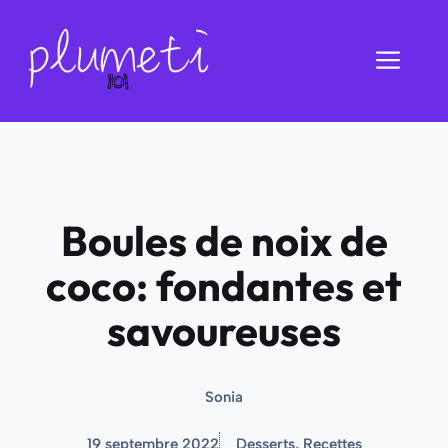
Aller
au
Men
contenu
Boules de noix de
coco: fondantes et
savoureuses
Sonia
19 septembre 2022
Desserts
,
Recettes