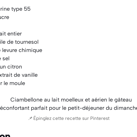
rine type 55
ucre
it entier
ile de tournesol
e levure chimique
 sel
un citron
extrait de vanille
r le moule
📌 Épinglez cette recette sur Pinterest
ion