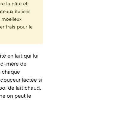
re la pâte et
teaux italiens
r moelleux
er frais pour le
é en lait qui lui
and-mère de
nt chaque
 douceur lactée si
bol de lait chaud,
me on peut le