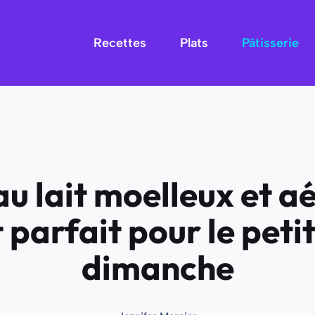
Recettes
Plats
Pâtisserie
u lait moelleux et aé
 parfait pour le peti
dimanche