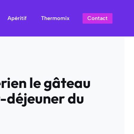
Contact
Apéritif
Thermomix
rien le gâteau
t-déjeuner du