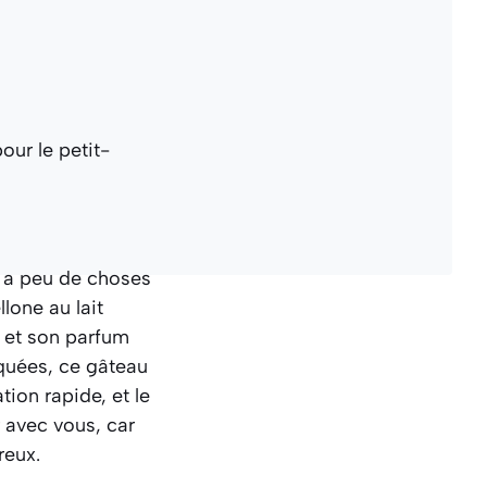
 y a peu de choses
lone au lait
e et son parfum
iquées, ce gâteau
tion rapide, et le
r avec vous, car
reux.