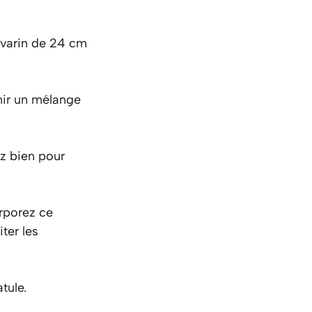
avarin de 24 cm
nir un mélange
gez bien pour
orporez ce
ter les
tule.