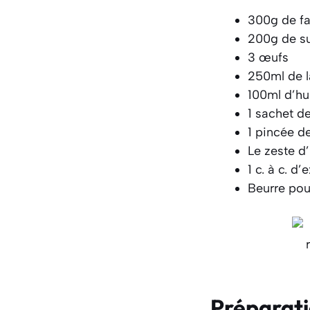
300g de fa
200g de s
3 œufs
250ml de la
100ml d’hu
1 sachet d
1 pincée de
Le zeste d’
1 c. à c. d’
Beurre pou
Préparat