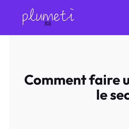
Aller
au
contenu
Comment faire u
le se