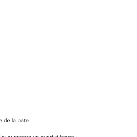
e de la pâte.
 lever encore un quart d’heure.