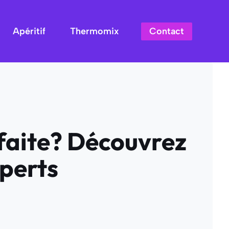
Contact
Apéritif
Thermomix
faite? Découvrez
xperts