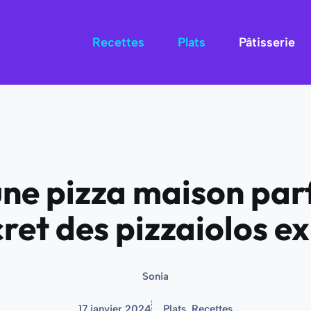
Recettes
Plats
Pâtisserie
ne pizza maison par
cret des pizzaiolos e
Sonia
17 janvier 2024
Plats
,
Recettes