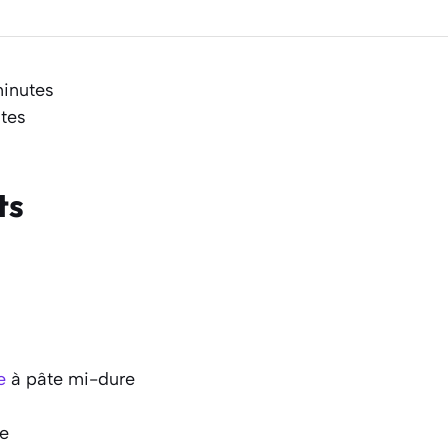
minutes
tes
ts
e
à pâte mi-dure
ve