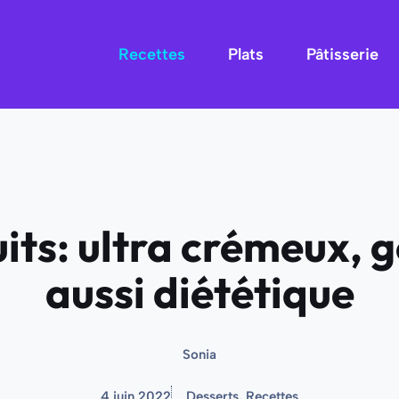
Recettes
Plats
Pâtisserie
uits: ultra crémeux,
aussi diététique
Sonia
4 juin 2022
Desserts
,
Recettes