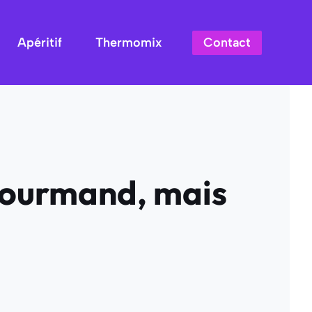
Contact
Apéritif
Thermomix
 gourmand, mais