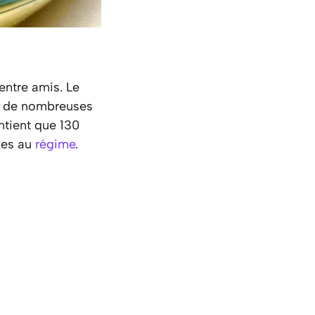
 entre amis. Le
ge de nombreuses
tient que 130
nnes au
régime
.