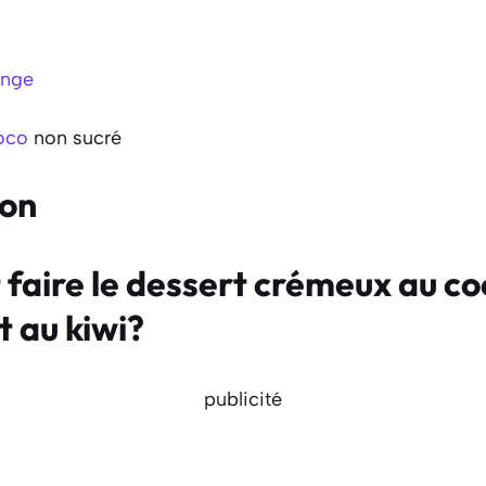
ange
coco
non sucré
ion
aire le dessert crémeux au co
t au kiwi?
publicité