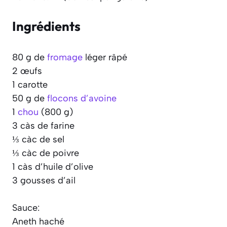
Ingrédients
80 g de
fromage
léger râpé
2 œufs
1 carotte
50 g de
flocons d’avoine
1
chou
(800 g)
3 càs de farine
⅓ càc de sel
⅓ càc de poivre
1 càs d’huile d’olive
3 gousses d’ail
Sauce:
Aneth haché