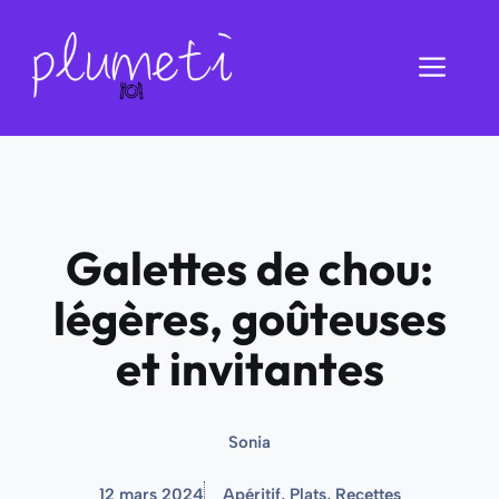
Aller
au
Men
contenu
Galettes de chou:
légères, goûteuses
et invitantes
Sonia
12 mars 2024
Apéritif
,
Plats
,
Recettes