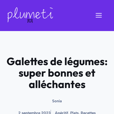
Aller
au
Men
contenu
Galettes de légumes:
super bonnes et
alléchantes
Sonia
2 septembre 2023
Apéritif
,
Plats
,
Recettes