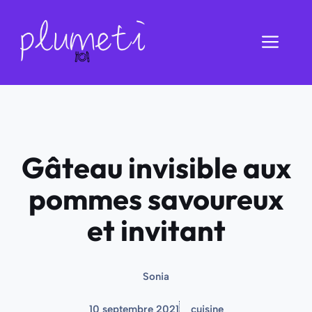
Aller
au
Men
contenu
Gâteau invisible aux
pommes savoureux
et invitant
Sonia
10 septembre 2021
cuisine