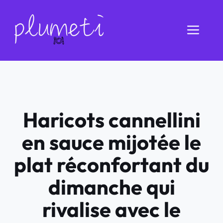
Aller
au
Men
contenu
Haricots cannellini
en sauce mijotée le
plat réconfortant du
dimanche qui
rivalise avec le