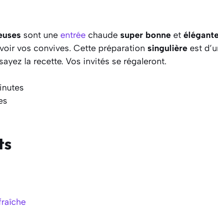
euses
sont une
entrée
chaude
super bonne
et
élégant
voir vos convives. Cette préparation
singulière
est d’u
ayez la recette. Vos invités se régaleront.
inutes
es
ts
fraîche