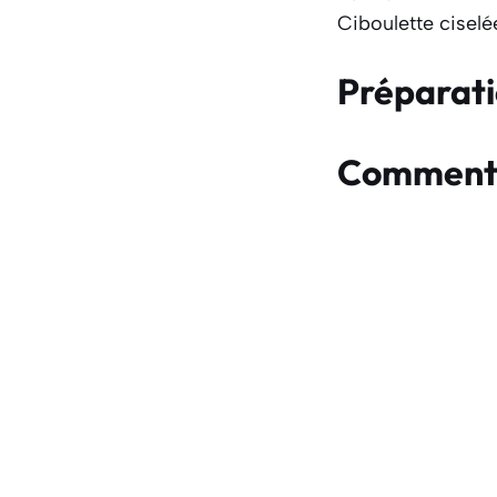
Ciboulette ciselé
Préparat
Comment f