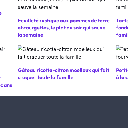
e
Feuilleté rustique aux pommes de terre
Tarte
et courgettes, le plat du soir qui sauve
fonda
la semaine
fami
Gâteau ricotta-citron moelleux qui fait
Petit
craquer toute la famille
à la 
r
edans