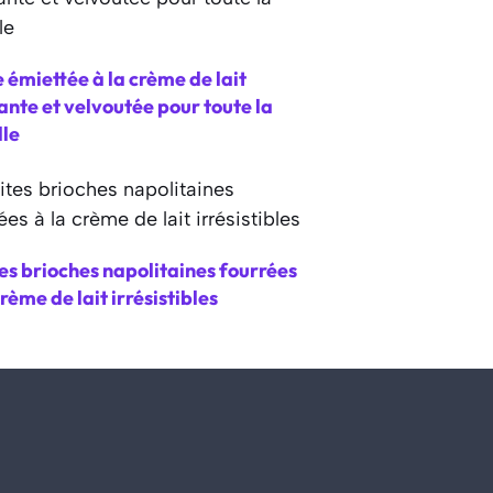
 émiettée à la crème de lait
nte et velvoutée pour toute la
lle
es brioches napolitaines fourrées
crème de lait irrésistibles