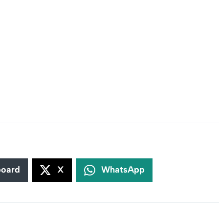
board
X
WhatsApp