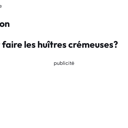
e
ion
aire les huîtres crémeuses?
publicité