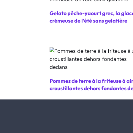
Gelato pêche-yaourt grec, la glac
crémeuse de l’été sans gelatière
Pommes de terre à la friteuse à ai
croustillantes dehors fondantes d