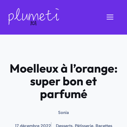
Aller
au
Men
contenu
Moelleux à l’orange:
super bon et
parfumé
Sonia
17 décembre 2022
Desserts
,
Pâtisserie
,
Recettes