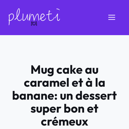
Aller
au
Men
contenu
Mug cake au
caramel et à la
banane: un dessert
super bon et
crémeux