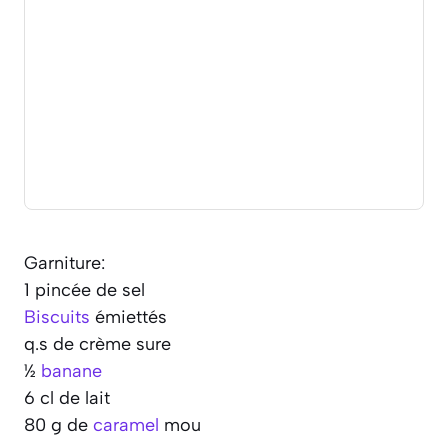
Garniture:
1 pincée de sel
Biscuits
émiettés
q.s de crème sure
½
banane
6 cl de lait
80 g de
caramel
mou