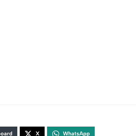
board
X
WhatsApp