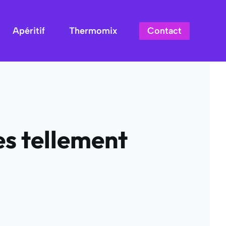
Contact
Apéritif
Thermomix
s tellement