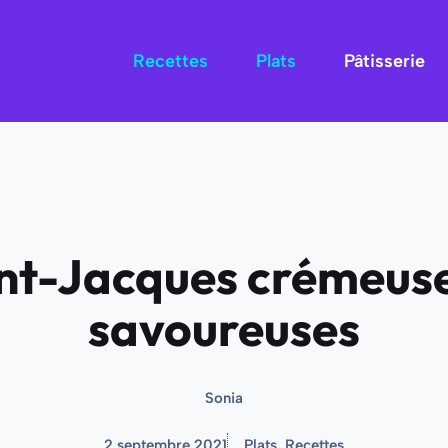
Recettes
Plats
Pâtisserie
int-Jacques crémeuse
savoureuses
Sonia
2 septembre 2021
Plats
,
Recettes