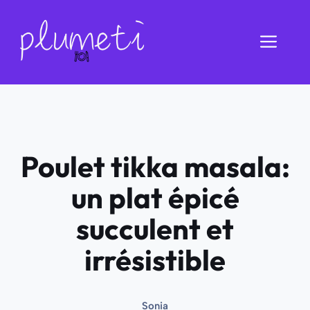
Aller
au
Men
contenu
Poulet tikka masala:
un plat épicé
succulent et
irrésistible
Sonia