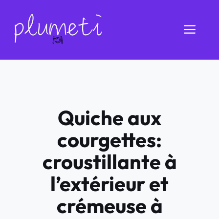
Aller
au
Men
contenu
Quiche aux
courgettes:
croustillante à
l’extérieur et
crémeuse à