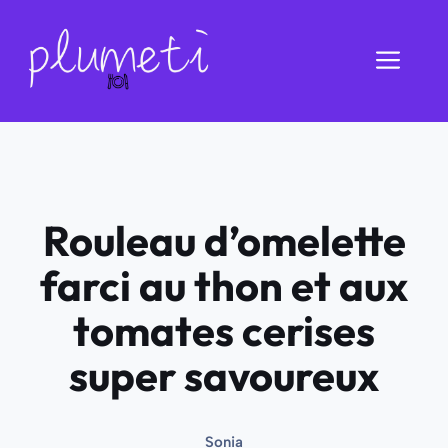
Aller
au
Men
contenu
Rouleau d’omelette
farci au thon et aux
tomates cerises
super savoureux
Sonia