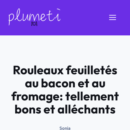
Aller
au
Men
contenu
Rouleaux feuilletés
au bacon et au
fromage: tellement
bons et alléchants
Sonia