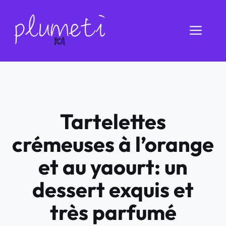
Aller
au
Men
contenu
Tartelettes
crémeuses à l’orange
et au yaourt: un
dessert exquis et
très parfumé