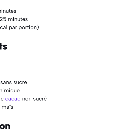
minutes
 25 minutes
cal par portion)
ts
sans sucre
chimique
de
cacao
non sucré
e maïs
ion