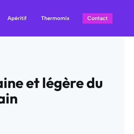
Contact
Apéritif
Thermomix
ine et légère du
ain