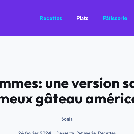
Recettes
Plats
Pâtisserie
mes: une version sa
meux gâteau améric
Sonia
24 février 2024
Desserts
,
Pâtisserie
,
Recettes