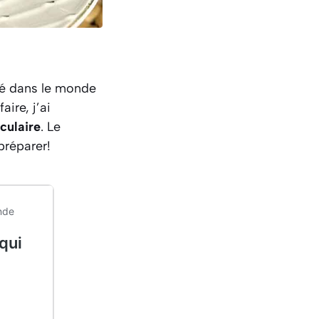
ié dans le monde
aire, j’ai
culaire
. Le
préparer!