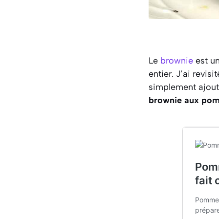
Le
brownie
est un
entier. J’ai revis
simplement ajou
brownie aux po