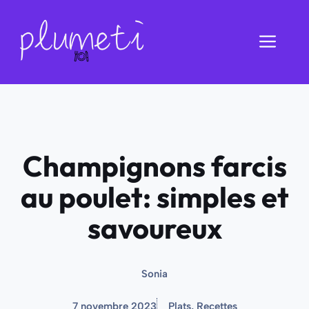
Aller
au
Men
contenu
Champignons farcis
au poulet: simples et
savoureux
Sonia
7 novembre 2023
Plats
,
Recettes