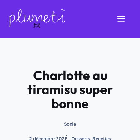
Aller
au
Men
contenu
Charlotte au
tiramisu super
bonne
Sonia
2 décembre 2021
Desserts
,
Recettes