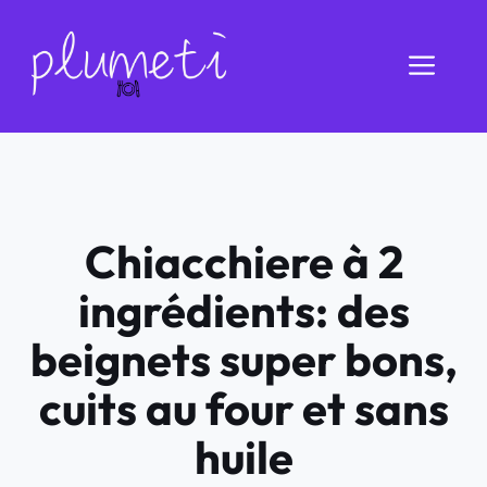
Aller
au
Men
contenu
Chiacchiere à 2
ingrédients: des
beignets super bons,
cuits au four et sans
huile