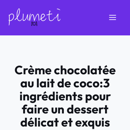
Aller
au
Men
contenu
Crème chocolatée
au lait de coco:3
ingrédients pour
faire un dessert
délicat et exquis