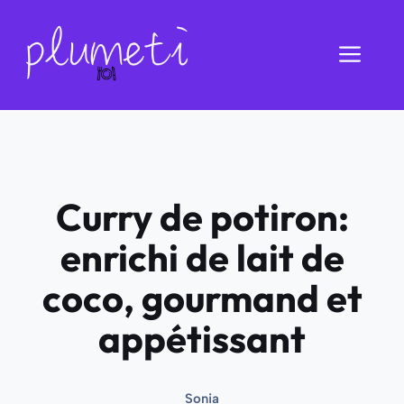
Aller
au
Men
contenu
Curry de potiron:
enrichi de lait de
coco, gourmand et
appétissant
Sonia