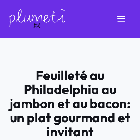
Aller
au
Men
contenu
Feuilleté au
Philadelphia au
jambon et au bacon:
un plat gourmand et
invitant