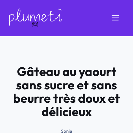
Aller
au
Men
contenu
Gâteau au yaourt
sans sucre et sans
beurre très doux et
délicieux
Sonia