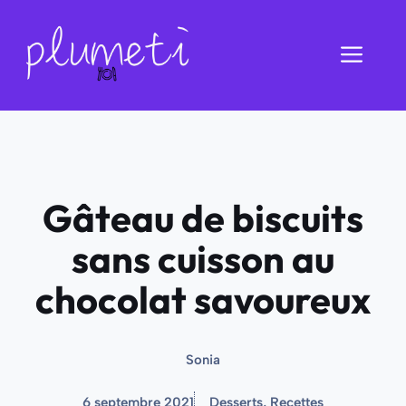
Aller
au
Men
contenu
Gâteau de biscuits
sans cuisson au
chocolat savoureux
Sonia
6 septembre 2021
Desserts
,
Recettes