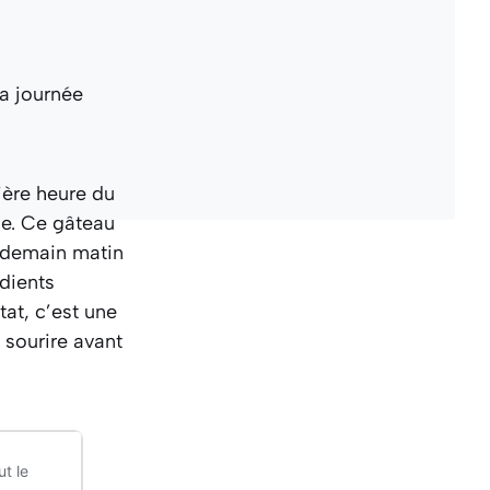
ière heure du
ce. Ce gâteau
endemain matin
dients
ltat, c’est une
 sourire avant