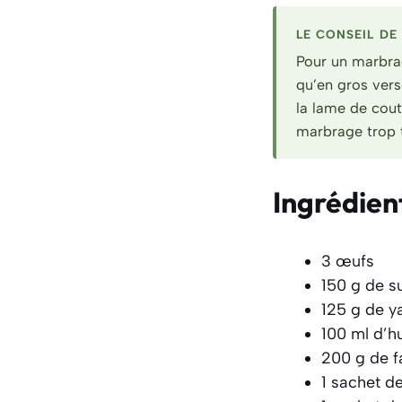
LE CONSEIL DE 
Pour un marbrag
qu’en gros vers
la lame de cout
marbrage trop t
Ingrédien
3 œufs
150 g de s
125 g de y
100 ml d’h
200 g de f
1 sachet de