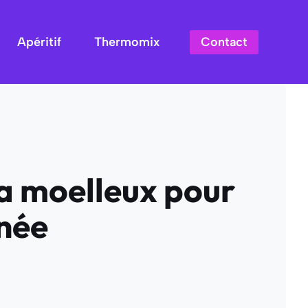
Contact
Apéritif
Thermomix
a moelleux pour
née