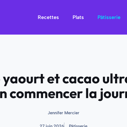
Recettes
Plats
Pâtisserie
yaourt et cacao ultr
en commencer la jour
Jennifer Mercier
27 juin 2026
Pâtisserie