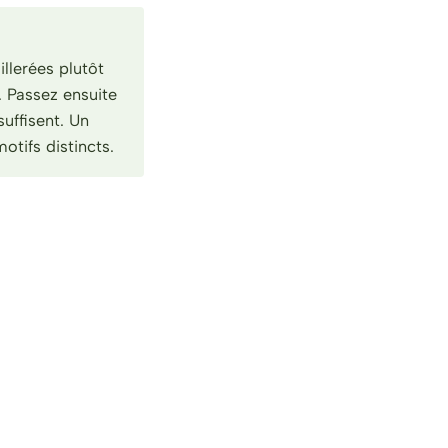
llerées plutôt
. Passez ensuite
uffisent. Un
otifs distincts.