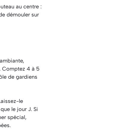
uteau au centre :
t de démouler sur
 ambiante,
e. Comptez 4 à 5
rôle de gardiens
Laissez-le
que le jour J. Si
er spécial,
pées.