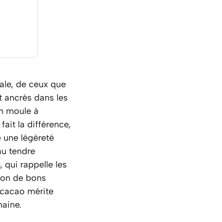
iale, de ceux que
t ancrés dans les
en moule à
ait la différence,
e une légèreté
au tendre
, qui rappelle les
tion de bons
t cacao mérite
aine.