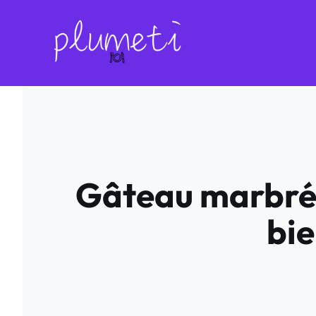
Aller
au
contenu
Gâteau marbré 
bi