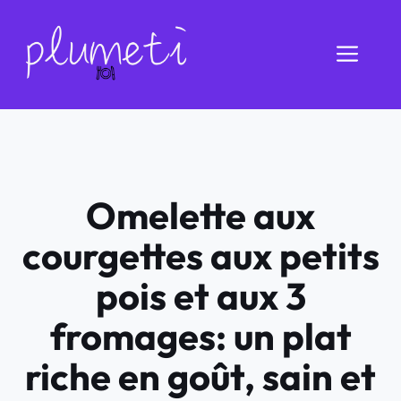
Aller
au
Men
contenu
Omelette aux
courgettes aux petits
pois et aux 3
fromages: un plat
riche en goût, sain et