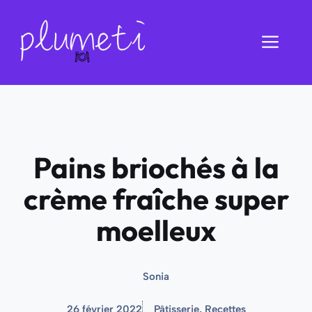
Aller
au
Men
contenu
Pains briochés à la
crème fraîche super
moelleux
Sonia
26 février 2022
Pâtisserie
,
Recettes