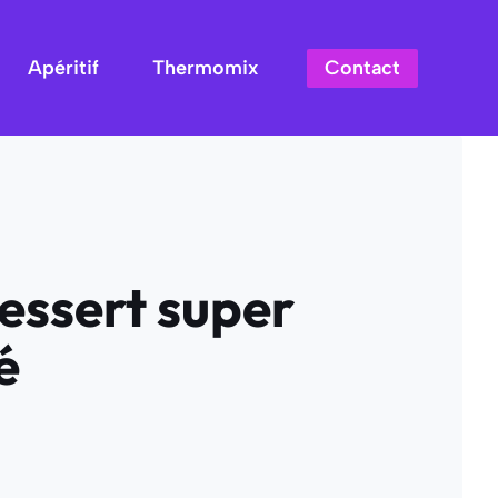
Contact
Apéritif
Thermomix
essert super
é