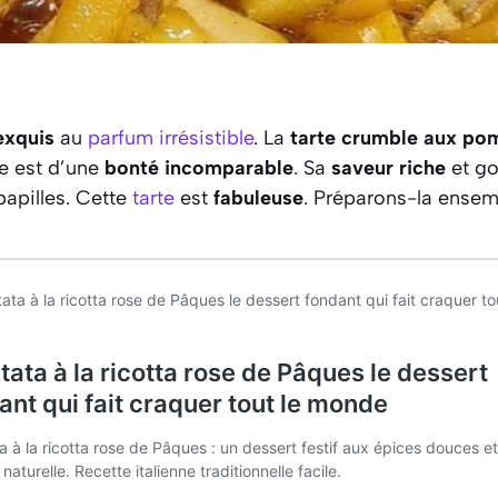
exquis
au
parfum irrésistible
. La
tarte crumble aux p
le est d’une
bonté incomparable
. Sa
saveur riche
et g
papilles. Cette
tarte
est
fabuleuse
. Préparons-la ensem