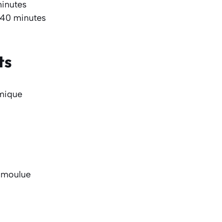
minutes
 40 minutes
ts
imique
moulue