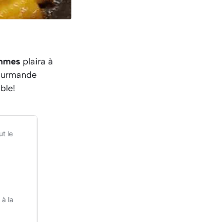
ommes
plaira à
ourmande
ble!