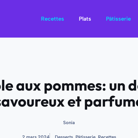
Recettes
Plats
Pâtisserie
le aux pommes: un d
savoureux et parfum
Sonia
2 mars 2024
Desserts
,
Pâtisserie
,
Recettes