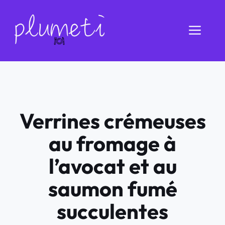
Aller
au
Men
contenu
Verrines crémeuses
au fromage à
l’avocat et au
saumon fumé
succulentes