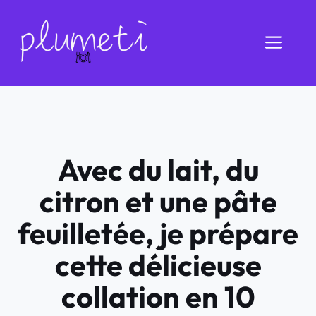
Aller
au
Men
contenu
Avec du lait, du
citron et une pâte
feuilletée, je prépare
cette délicieuse
collation en 10